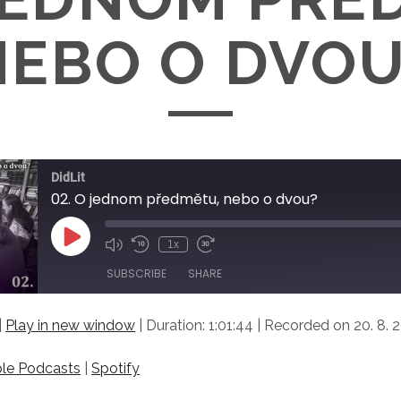
NEBO O DVOU
DidLit
02. O jednom předmětu, nebo o dvou?
Play
1x
Episode
SUBSCRIBE
SHARE
|
Play in new window
|
Duration: 1:01:44
|
Recorded on 20. 8. 
asts
Spotify
le Podcasts
|
Spotify