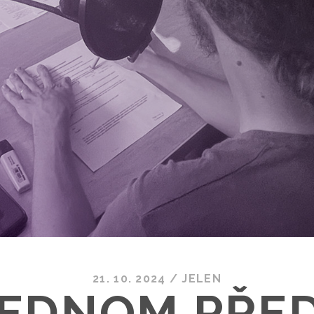
21. 10. 2024
/
JELEN
 JEDNOM PŘE