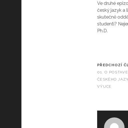
EMBED
Ve druhé epizo
český jazyk a
skutečně odděl
studenti? Neje
Ph.D.
PŘEDCHOZÍ Č
01. O POSTAVE
ČESKÉHO JAZ
VÝUCE