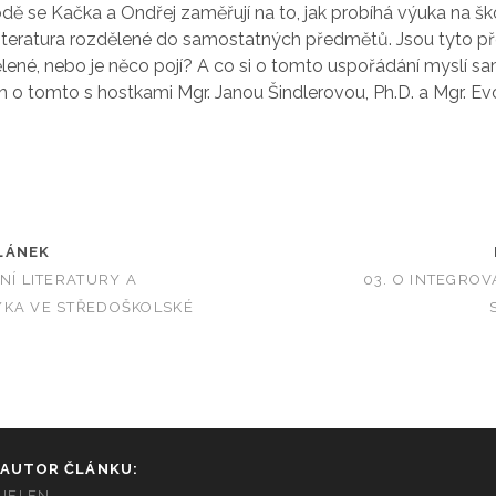
dě se Kačka a Ondřej zaměřují na to, jak probíhá výuka na šk
 literatura rozdělené do samostatných předmětů. Jsou tyto 
ené, nebo je něco pojí? A co si o tomto uspořádání myslí s
n o tomto s hostkami Mgr. Janou Šindlerovou, Ph.D. a Mgr. E
LÁNEK
NÍ LITERATURY A
03. O INTEGRO
YKA VE STŘEDOŠKOLSKÉ
AUTOR ČLÁNKU:
JELEN