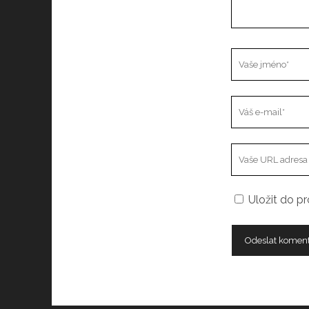
Vaše
jméno
Váš
e-
mail
Adresa
vašeho
webu
Uložit do p