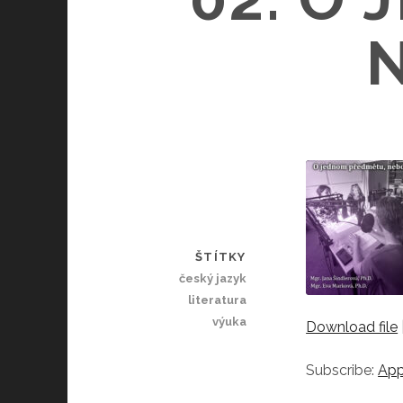
ŠTÍTKY
český jazyk
literatura
výuka
Download file
SHARE
Apple Podc
RSS FEED
LINK
Subscribe:
App