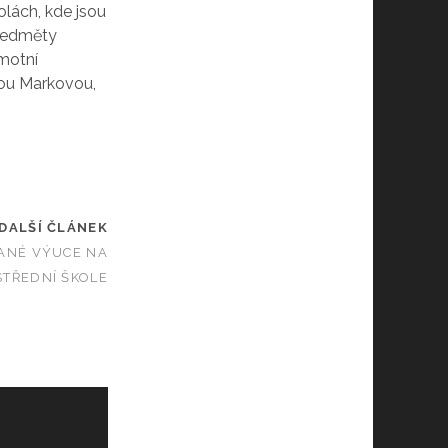
olách, kde jsou
předměty
amotní
vou Markovou,
DALŠÍ ČLÁNEK
VANÉ VÝUCE NA
STŘEDNÍ ŠKOLE